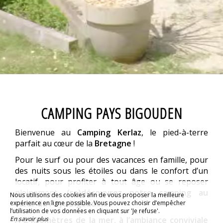
CAMPING PAYS BIGOUDEN
Bienvenue au
Camping Kerlaz
, le pied-à-terre
parfait au cœur de la
Bretagne
!
Pour le surf ou pour des vacances en famille, pour
des nuits sous les étoiles ou dans le confort d’un
locatif, pour profiter à tout âge ou se reposer
pleinement,
(re)découvrez notre camping au
Nous utilisons des cookies afin de vous proposer la meilleure
cœur du Pays Bigouden
.
expérience en ligne possible. Vous pouvez choisir d’empêcher
l’utilisation de vos données en cliquant sur 'Je refuse'.
A 2 kilomètres de la mer, à l’ambiance conviviale
En savoir plus