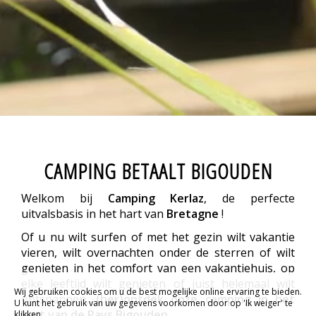
CAMPING BETAALT BIGOUDEN
Welkom bij
Camping Kerlaz
, de perfecte
uitvalsbasis in het hart van
Bretagne
!
Of u nu wilt surfen of met het gezin wilt vakantie
vieren, wilt overnachten onder de sterren of wilt
genieten in het comfort van een vakantiehuis, op
elke leeftijd wilt genieten of juist helemaal wilt
Wij gebruiken cookies om u de best mogelijke online ervaring te bieden.
ontspannen,
(her)ontdek onze camping in het
U kunt het gebruik van uw gegevens voorkomen door op 'Ik weiger' te
hart van de Pays Bigouden
.
klikken.