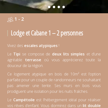
1 - 2
Lodge et Cabane 1 – 2 personnes
Vivez des
escales atypiques
!
Le
Tipi
se compose de
deux lits simples
et d’une
agréable
terrasse
où vous apprécierez toute la
douceur de la région.
Ce logement atypique en bois de 10m² est l’option
parfaite pour un couple de randonneurs ne souhaitant
pas amener une tente. Ses murs en bois vous
prodiguent une isolation pour les nuits fraîches.
Le
Campétoile
est l’hébergement idéal pour réaliser
vos rêves d’enfant. Vous dormirez dans un
lit double